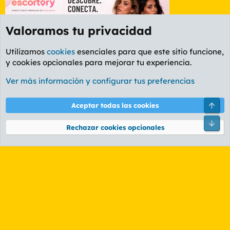
Valoramos tu privacidad
Utilizamos
cookies
esenciales para que este sitio funcione,
y cookies opcionales para mejorar tu experiencia.
Etiquetas
Ver más información y configurar tus preferencias
Cookies
PL OLDSTYLE AMARILLO
Cambiar fuente
Español (ES)
Arri
Aceptar todas las cookies
Contáctanos
Términos y reglas
Política de privacidad
Ayuda
R
Pie
S
Rechazar cookies opcionales
S
®
Community platform by XenForo
© 2010-2026 XenForo Ltd.