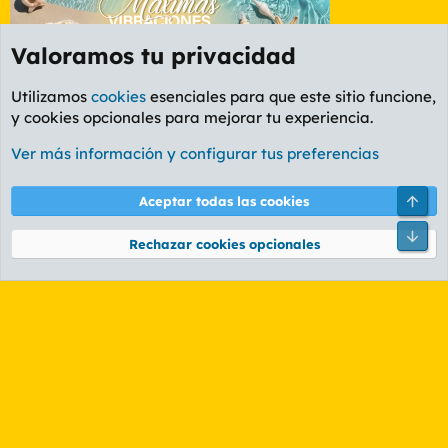
Valoramos tu privacidad
Utilizamos
cookies
esenciales para que este sitio funcione,
y cookies opcionales para mejorar tu experiencia.
Etiquetas
Ver más información y configurar tus preferencias
Cookies
PL OLDSTYLE AMARILLO
Cambiar fuente
Español (ES)
Arri
Aceptar todas las cookies
Contáctanos
Términos y reglas
Política de privacidad
Ayuda
R
Pie
S
Rechazar cookies opcionales
S
®
Community platform by XenForo
© 2010-2026 XenForo Ltd.