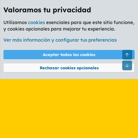
Valoramos tu privacidad
Utilizamos
cookies
esenciales para que este sitio funcione,
y cookies opcionales para mejorar tu experiencia.
Etiquetas
Ver más información y configurar tus preferencias
Cookies
PL OLDSTYLE AMARILLO
Cambiar fuente
Español (ES)
Arri
Aceptar todas las cookies
Contáctanos
Términos y reglas
Política de privacidad
Ayuda
R
Pie
S
Rechazar cookies opcionales
S
®
Community platform by XenForo
© 2010-2026 XenForo Ltd.