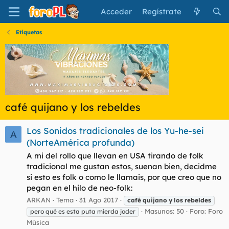
Acceder
Regístrate
Etiquetas
café quijano y los rebeldes
Los Sonidos tradicionales de los Yu-he-sei
A
(NorteAmérica profunda)
A mi del rollo que llevan en USA tirando de folk
tradicional me gustan estos, suenan bien, decidme
si esto es folk o como le llamais, por que creo que no
pegan en el hilo de neo-folk:
ARKAN
Tema
31 Ago 2017
café
quijano
y
los
rebeldes
Masunos: 50
Foro:
Foro
pero qué es esta puta mierda joder
Música