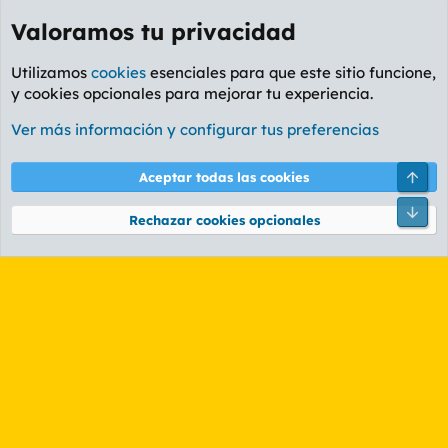
Valoramos tu privacidad
Utilizamos
cookies
esenciales para que este sitio funcione,
y cookies opcionales para mejorar tu experiencia.
Etiquetas
Ver más información y configurar tus preferencias
Cookies
PL OLDSTYLE AMARILLO
Cambiar fuente
Español (ES)
Arri
Aceptar todas las cookies
Contáctanos
Términos y reglas
Política de privacidad
Ayuda
R
Pie
S
Rechazar cookies opcionales
S
®
Community platform by XenForo
© 2010-2026 XenForo Ltd.