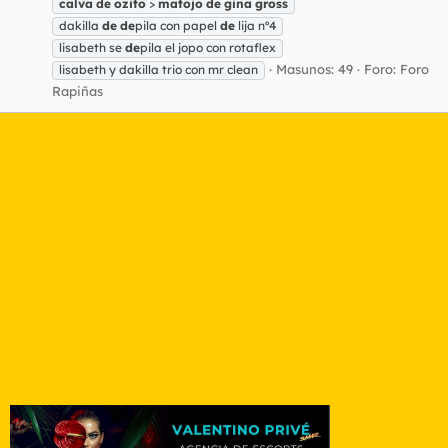
calva
de
ozito
>
matojo
de
gina
gross
dakilla
de
de
pila con papel
de
lija nº4
lisabeth se
de
pila el jopo con rotaflex
Masunos: 49
Foro:
Foro
lisabeth y dakilla trio con mr clean
Rapiñas