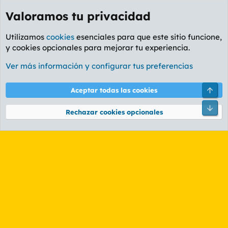
Valoramos tu privacidad
Utilizamos
cookies
esenciales para que este sitio funcione,
y cookies opcionales para mejorar tu experiencia.
Etiquetas
Ver más información y configurar tus preferencias
Cookies
PL OLDSTYLE AMARILLO
Cambiar fuente
Español (ES)
Arri
Aceptar todas las cookies
Contáctanos
Términos y reglas
Política de privacidad
Ayuda
R
Pie
S
Rechazar cookies opcionales
S
®
Community platform by XenForo
© 2010-2026 XenForo Ltd.