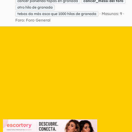
cancer poniendo tapas en granada
cancer_messi
del
foro
otro hilo de granada
Masunos: 9
tebas da más asco que 1000 hilos de granada
Foro:
Foro General