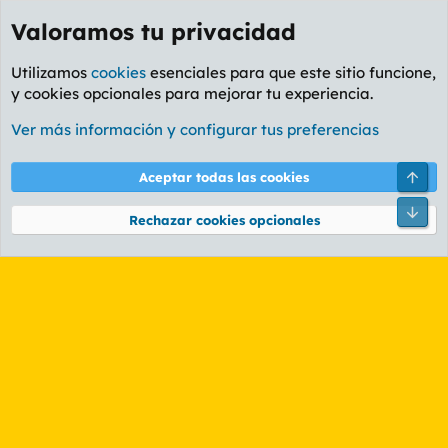
Valoramos tu privacidad
Utilizamos
cookies
esenciales para que este sitio funcione,
y cookies opcionales para mejorar tu experiencia.
Etiquetas
Ver más información y configurar tus preferencias
Cookies
PL OLDSTYLE AMARILLO
Cambiar fuente
Español (ES)
Arri
Aceptar todas las cookies
Contáctanos
Términos y reglas
Política de privacidad
Ayuda
R
Pie
S
Rechazar cookies opcionales
S
®
Community platform by XenForo
© 2010-2026 XenForo Ltd.