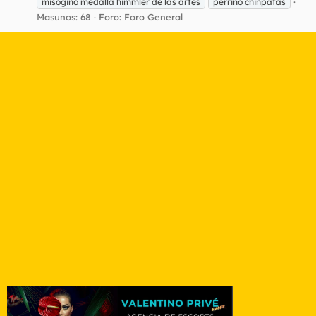
misogino medalla himmler de las artes
perrino chinpatas
Masunos: 68
Foro:
Foro General