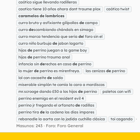
caótico sigue llevando rodilleras
caotico tiene 10 años ahora dont traume plox
caótico twist
caramelos
de
lombrices
curro bruto y asfixiante gilipollas
de
campo
curro
de
scambiando chándals en simago
curro marca tendencia que seria
de
l foro sin el
curro niño burbuja
de
jabon lagarto
hijos
de
perrino juegan a la game boy
hijos
de
perrino trauma anal
infancia sin
de
rechos en casa
de
perrino
la mujer
de
perrino es mirenfreya.
las cenizas
de
perrino
lol con cacaeite
de
saldo
miserable simplón te comía la cara a mordiscos
mr.scrooge dando £50 a los hijos
de
perrino
paletos con wifi
perrino enemigo en el resident evil 4
perrino jr fregando el orfanato
de
rodillas
perrino tira
de
la cadena los días impares
rebanadle la aorta con la jodida cuchilla clásica
toi cagando
Masunos: 243
Foro:
Foro General