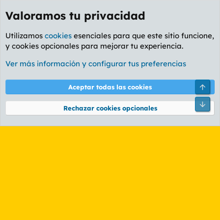
Valoramos tu privacidad
Utilizamos
cookies
esenciales para que este sitio funcione,
y cookies opcionales para mejorar tu experiencia.
Etiquetas
Ver más información y configurar tus preferencias
Cookies
PL OLDSTYLE AMARILLO
Cambiar fuente
Español (ES)
Arri
Aceptar todas las cookies
Contáctanos
Términos y reglas
Política de privacidad
Ayuda
R
Pie
S
Rechazar cookies opcionales
S
®
Community platform by XenForo
© 2010-2026 XenForo Ltd.