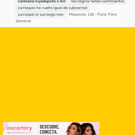
carmena
hijadeputa
x
mil
lod negros tienen sentimientos
zurraspas ha vuelto igual de subnormal
Masunos: 126
Foro:
Foro
zurraspei or zurrasgo now
General