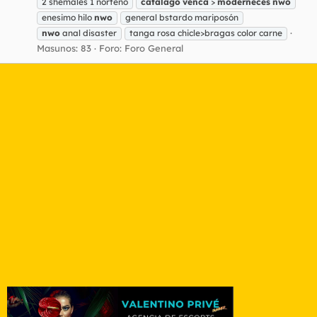
2 shemales 1 norteño
catálago
venca
>
moderneces
nwo
enesimo hilo
nwo
general bstardo mariposón
nwo
anal disaster
tanga rosa chicle>bragas color carne
Masunos: 83
Foro:
Foro General