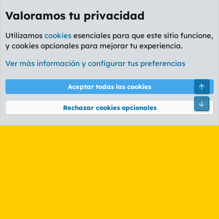
Valoramos tu privacidad
Utilizamos
cookies
esenciales para que este sitio funcione,
y cookies opcionales para mejorar tu experiencia.
Etiquetas
Ver más información y configurar tus preferencias
Cookies
PL OLDSTYLE AMARILLO
Cambiar fuente
Español (ES)
Arri
Aceptar todas las cookies
Contáctanos
Términos y reglas
Política de privacidad
Ayuda
R
Pie
S
Rechazar cookies opcionales
S
®
Community platform by XenForo
© 2010-2026 XenForo Ltd.