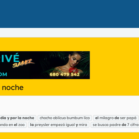
a noche
día
y
por
la
noche
chocho oblicuo bumbum lico
el
milagro
de
ser papá
gando en
el
zoo
la
preysler empezó igual
y
mira
se busca padre
de
7 cifra