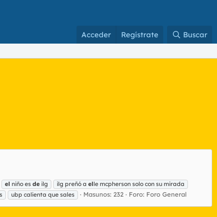
Acceder
Regístrate
Buscar
el
niño es
de
ilg
ilg preñó a
el
le mcpherson solo con su mirada
Masunos: 232
Foro:
Foro General
s
ubp calienta que sales