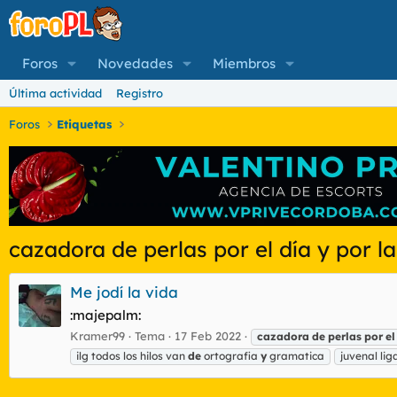
Foros
Novedades
Miembros
Última actividad
Registro
Foros
Etiquetas
cazadora de perlas por el día y por l
Me jodí la vida
:majepalm:
Kramer99
Tema
17 Feb 2022
cazadora
de
perlas
por
el
ilg todos los hilos van
de
ortografia
y
gramatica
juvenal li