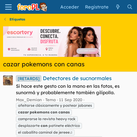
Acceder
Regístrate
Etiquetas
cazar pokemons con canas
Detectores de sucnormales
[RETARDS]
Si hace este gesto con la mano en las fotos, es
sunormá y probablemente también gilipolla.
Max_Demian
Tema
11 Sep 2020
afeitarse clásicamente y postear jabones
cazar
pokemons
con
canas
comprarse la revista heavy rock
desplazarte
con
patinete eléctrico
el caballito caminol de jereee♫