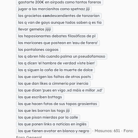
gastarte 200€ en airpods como tantos foreros
jugar a los marcianitos como spetnaz jiji
las gracietas
con
descendientes de tanzarian
las q van de gays aunque todos saben q es tía
llevar gemelos jijiji
los hapasionantes debates filosóficos de pl
los maricones que postean en 'eau de forero'
los pantalones cagaos
los q abren hilo cuando palma un pseudofamoso
los q dicen 'el hombre de verdad viste bien'
los q siguen la coña de la muerte de dolce
los que corrigen las faltas de otros posts
los que dan likes a cimmerio por inercia
los que dicen 'pues en vigo .xd máis e millor .xd'
los que escriben bsttags
los que hacen fotos de sus tapas grasientas
los que les borran los tags jiji
los que pisan mierdas por la calle
los que ponen links a noticias en inglés
Masunos: 631
Foro:
los que tienen avatar en blanco y negro
Foro General