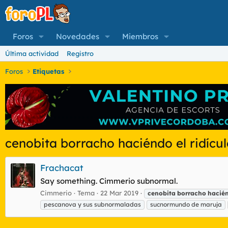
Foros
Novedades
Miembros
Última actividad
Registro
Foros
Etiquetas
cenobita borracho haciéndo el ridícu
Frachacat
Say something. Cimmerio subnormal.
Cimmerio
Tema
22 Mar 2019
cenobita
borracho
hacié
pescanova y sus subnormaladas
sucnormundo de maruja