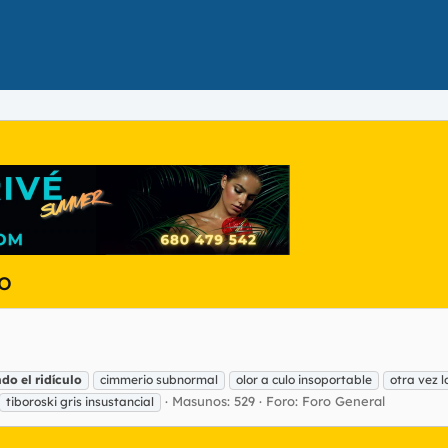
lo
ndo
el
ridículo
cimmerio subnormal
olor a culo insoportable
otra vez 
Masunos: 529
Foro:
Foro General
tiboroski gris insustancial