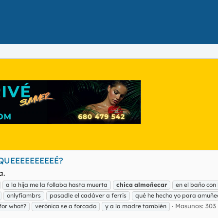
 QUEEEEEEEEEÉ?
a.
a la hija me la follaba hasta muerta
chica
almoñecar
en el baño con 
onlyfiambrs
pasadle el cadáver a ferris
qué he hecho yo para amuñe
Masunos: 303
for what?
verónica se a forcado
y a la madre también