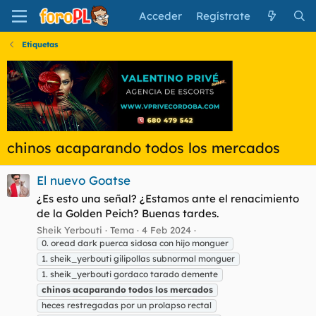
Acceder
Regístrate
Etiquetas
chinos acaparando todos los mercados
El nuevo Goatse
¿Es esto una señal? ¿Estamos ante el renacimiento
de la Golden Peich? Buenas tardes.
Sheik Yerbouti
Tema
4 Feb 2024
0. oread dark puerca sidosa con hijo monguer
1. sheik_yerbouti gilipollas subnormal monguer
1. sheik_yerbouti gordaco tarado demente
chinos
acaparando
todos
los
mercados
heces restregadas por un prolapso rectal