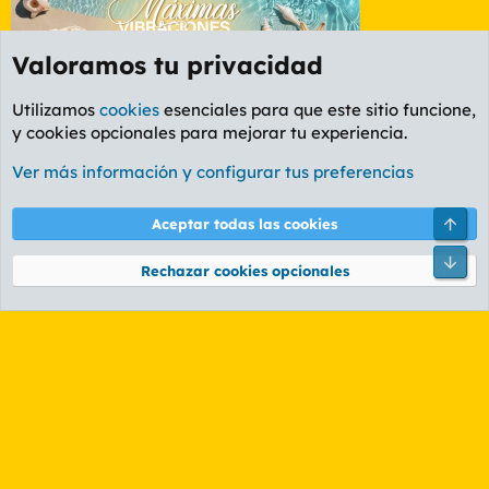
Valoramos tu privacidad
Utilizamos
cookies
esenciales para que este sitio funcione,
y cookies opcionales para mejorar tu experiencia.
Etiquetas
Ver más información y configurar tus preferencias
Cookies
PL OLDSTYLE AMARILLO
Cambiar fuente
Español (ES)
Arri
Aceptar todas las cookies
Contáctanos
Términos y reglas
Política de privacidad
Ayuda
R
Pie
S
Rechazar cookies opcionales
S
®
Community platform by XenForo
© 2010-2026 XenForo Ltd.