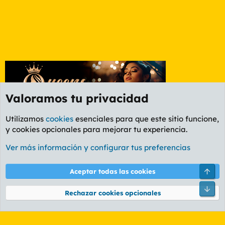
Valoramos tu privacidad
Utilizamos
cookies
esenciales para que este sitio funcione,
y cookies opcionales para mejorar tu experiencia.
Etiquetas
Ver más información y configurar tus preferencias
Cookies
PL OLDSTYLE AMARILLO
Cambiar fuente
Español (ES)
Arri
Aceptar todas las cookies
Contáctanos
Términos y reglas
Política de privacidad
Ayuda
R
Pie
S
Rechazar cookies opcionales
S
®
Community platform by XenForo
© 2010-2026 XenForo Ltd.