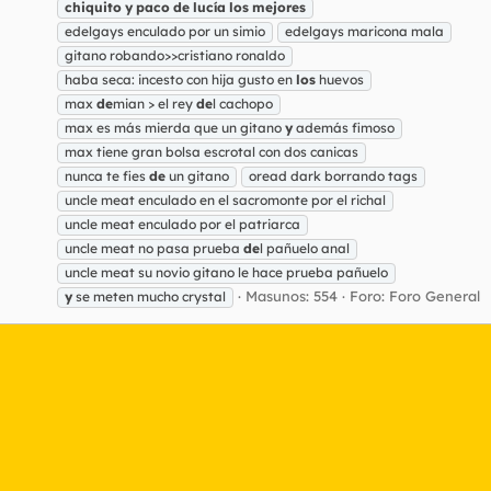
chiquito
y
paco
de
lucía
los
mejores
edelgays enculado por un simio
edelgays maricona mala
gitano robando>>cristiano ronaldo
haba seca: incesto con hija gusto en
los
huevos
max
de
mian > el rey
de
l cachopo
max es más mierda que un gitano
y
además fimoso
max tiene gran bolsa escrotal con dos canicas
nunca te fies
de
un gitano
oread dark borrando tags
uncle meat enculado en el sacromonte por el richal
uncle meat enculado por el patriarca
uncle meat no pasa prueba
de
l pañuelo anal
uncle meat su novio gitano le hace prueba pañuelo
Masunos: 554
Foro:
Foro General
y
se meten mucho crystal