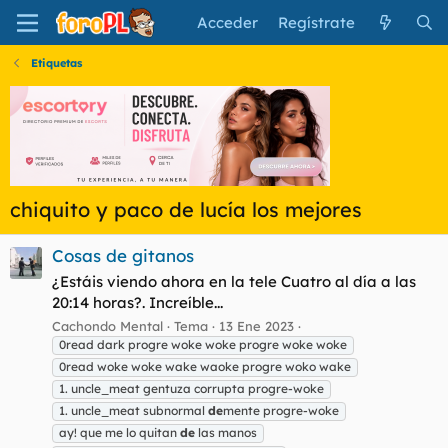
Acceder
Regístrate
Etiquetas
chiquito y paco de lucía los mejores
Cosas de gitanos
¿Estáis viendo ahora en la tele Cuatro al día a las
20:14 horas?. Increíble...
Cachondo Mental
Tema
13 Ene 2023
0read dark progre woke woke progre woke woke
0read woke woke wake waoke progre woko wake
1. uncle_meat gentuza corrupta progre-woke
1. uncle_meat subnormal
de
mente progre-woke
ay! que me lo quitan
de
las manos