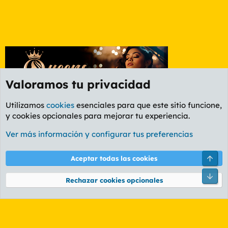
Valoramos tu privacidad
Utilizamos
cookies
esenciales para que este sitio funcione,
y cookies opcionales para mejorar tu experiencia.
Etiquetas
Ver más información y configurar tus preferencias
Cookies
PL OLDSTYLE AMARILLO
Cambiar fuente
Español (ES)
Arri
Aceptar todas las cookies
Contáctanos
Términos y reglas
Política de privacidad
Ayuda
R
Pie
S
Rechazar cookies opcionales
S
®
Community platform by XenForo
© 2010-2026 XenForo Ltd.