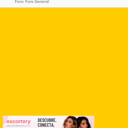
Foro:
Foro General