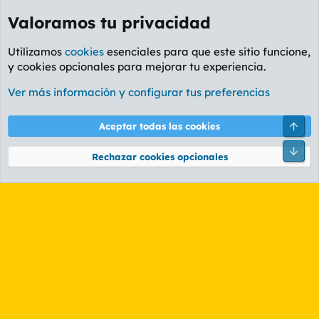
Valoramos tu privacidad
Utilizamos
cookies
esenciales para que este sitio funcione,
y cookies opcionales para mejorar tu experiencia.
Etiquetas
Ver más información y configurar tus preferencias
Cookies
PL OLDSTYLE AMARILLO
Cambiar fuente
Español (ES)
Arri
Aceptar todas las cookies
Contáctanos
Términos y reglas
Política de privacidad
Ayuda
R
Pie
S
Rechazar cookies opcionales
S
®
Community platform by XenForo
© 2010-2026 XenForo Ltd.