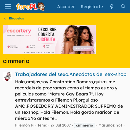
Acceder
Regístrate
Etiquetas
cimmerio
Trabajadores del sexo.Anecdotas del sex-shop
Hola,amijos,soy Constantino Romero,quizas me
recordeis de programas como el tiempo es oro y
peliculas como "Mature Gay Bears 7". Hoy
entrevistaremos a Filemon Pi,orgulloso
AMO,POSEEDOR,Y ADMINISTRADOR SUPREMO de
un sexshop. Hola Filemon. Hola gordo maricon de
mierda.Yo antes te...
Filemón Pí
Tema
27 Jul 2007
Masunos: 261
cimmerio