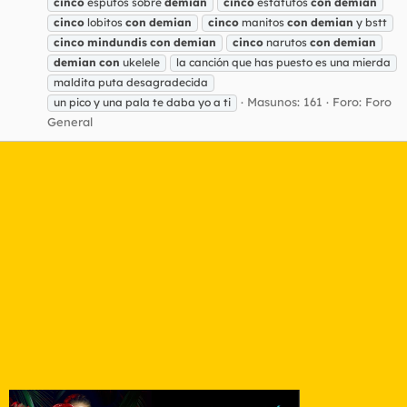
cinco
esputos sobre
demian
cinco
estatutos
con
demian
cinco
lobitos
con
demian
cinco
manitos
con
demian
y bstt
cinco
mindundis
con
demian
cinco
narutos
con
demian
demian
con
ukelele
la canción que has puesto es una mierda
maldita puta desagradecida
Masunos: 161
Foro:
Foro
un pico y una pala te daba yo a ti
General