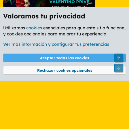
Valoramos tu privacidad
Utilizamos
cookies
esenciales para que este sitio funcione,
y cookies opcionales para mejorar tu experiencia.
Etiquetas
Ver más información y configurar tus preferencias
Cookies
PL OLDSTYLE AMARILLO
Cambiar fuente
Español (ES)
Arri
Aceptar todas las cookies
Contáctanos
Términos y reglas
Política de privacidad
Ayuda
R
Pie
S
Rechazar cookies opcionales
S
®
Community platform by XenForo
© 2010-2026 XenForo Ltd.