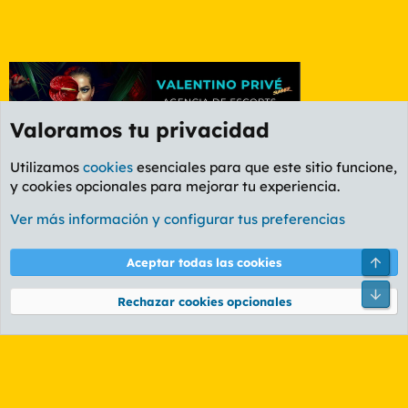
Valoramos tu privacidad
Utilizamos
cookies
esenciales para que este sitio funcione,
y cookies opcionales para mejorar tu experiencia.
Etiquetas
Ver más información y configurar tus preferencias
Cookies
PL OLDSTYLE AMARILLO
Cambiar fuente
Español (ES)
Arri
Aceptar todas las cookies
Contáctanos
Términos y reglas
Política de privacidad
Ayuda
R
Pie
S
Rechazar cookies opcionales
S
®
Community platform by XenForo
© 2010-2026 XenForo Ltd.