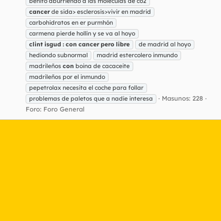
benito aburriendo a las moléculas de co2
cancer
de sida> esclerosis>vivir en madrid
carbohidratos en er purmhón
carmena pierde hollín y se va al hoyo
clint
isgud
:
con
cancer
pero
libre
de madrid al hoyo
hediondo subnormal
madrid estercolero inmundo
madrileños
con
boina de cacaceite
madrileños por el inmundo
pepetrolax necesita el coche para follar
Masunos: 228
problemas de paletos que a nadie interesa
Foro:
Foro General