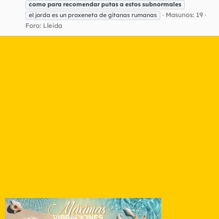
como
para
recomendar
putas
a
estos
subnormales
Masunos: 19
el jorda es un proxeneta de gitanas rumanas
Foro:
Lleida