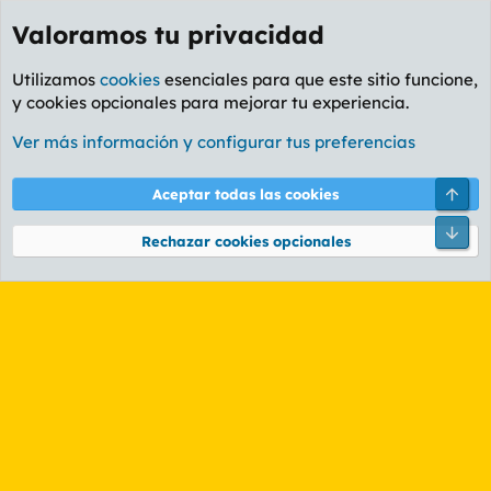
Valoramos tu privacidad
Utilizamos
cookies
esenciales para que este sitio funcione,
y cookies opcionales para mejorar tu experiencia.
Etiquetas
Ver más información y configurar tus preferencias
Cookies
PL OLDSTYLE AMARILLO
Cambiar fuente
Español (ES)
Arri
Aceptar todas las cookies
Contáctanos
Términos y reglas
Política de privacidad
Ayuda
R
Pie
S
Rechazar cookies opcionales
S
®
Community platform by XenForo
© 2010-2026 XenForo Ltd.