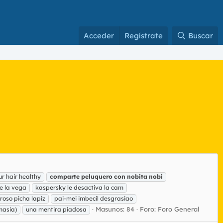
Acceder
Regístrate
Buscar
r hair healthy
comparte
peluquero
con
nobita
nobi
e la vega
kaspersky le desactiva la cam
roso picha lapiz
pai-mei imbecil desgrasiao
Masunos: 84
Foro:
Foro General
nasia)
una mentira piadosa