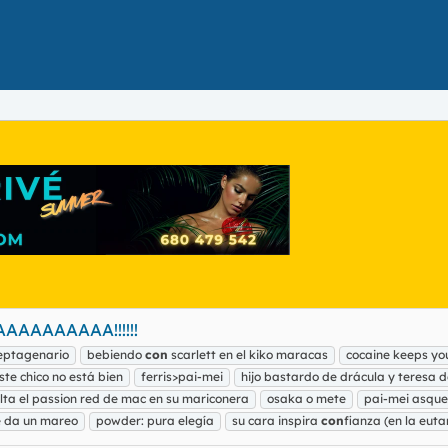
AAAAAAAAA!!!!!!
eptagenario
bebiendo
con
scarlett en el kiko maracas
cocaine keeps you
ste chico no está bien
ferris>pai-mei
hijo bastardo de drácula y teresa d
lta el passion red de mac en su mariconera
osaka o mete
pai-mei asque
e da un mareo
powder: pura elegía
su cara inspira
con
fianza (en la euta