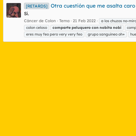
Otra cuestión que me asalta caro
[RETARDS]
Sí.
Cáncer de Colon
Tema
21 Feb 2022
a los chuzos no-mir
colon celoso
comparte
peluquero
con
nobita
nobi
comp
eres muy feo pero very very feo
grupo sanguineo oh+
hue