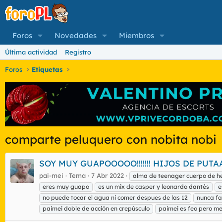
Foros
Novedades
Miembros
Última actividad
Registro
Foros
Etiquetas
comparte peluquero con nobita nobi
SOY MUY GUAPOOOOO!!!!!!! HIJOS DE PUTAA
pai-mei
Tema
7 Abr 2022
alma de teenager cuerpo de h
eres muy guapo
es un mix de casper y leonardo dantés
e
no puede tocar el agua ni comer despues de las 12
nunca fa
paimei doble de acción en crepúsculo
paimei es feo pero m