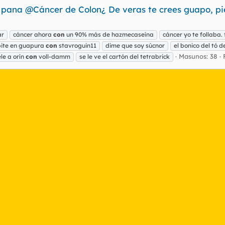
 pana @Cáncer de Colon¿ De veras te crees guapo, pi
ar
cáncer ahora
con
un 90% más de hazmecaseína
cáncer yo te follaba. 
ite en guapura
con
stavroguin11
dime que soy súcnor
el bonico del tó de
Masunos: 38
le a orín
con
voll-damm
se le ve el cartón del tetrabrick