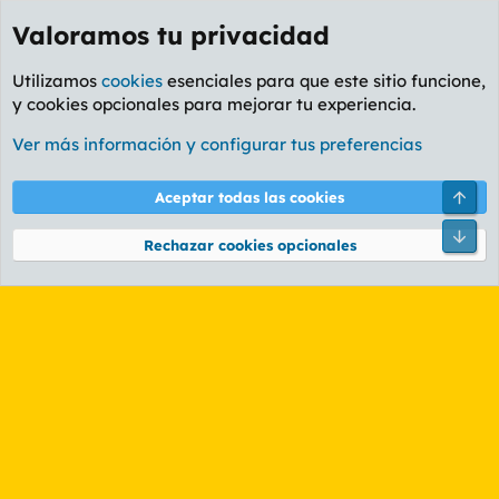
Valoramos tu privacidad
Utilizamos
cookies
esenciales para que este sitio funcione,
y cookies opcionales para mejorar tu experiencia.
Etiquetas
Ver más información y configurar tus preferencias
Cookies
PL OLDSTYLE AMARILLO
Cambiar fuente
Español (ES)
Arri
Aceptar todas las cookies
Contáctanos
Términos y reglas
Política de privacidad
Ayuda
R
Pie
S
Rechazar cookies opcionales
S
®
Community platform by XenForo
© 2010-2026 XenForo Ltd.