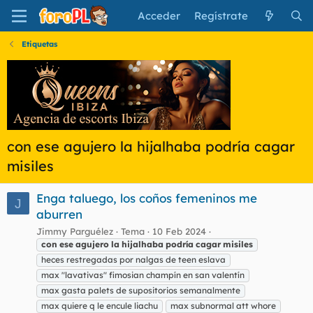
Acceder
Regístrate
Etiquetas
con ese agujero la hijalhaba podría cagar
misiles
Enga taluego, los coños femeninos me
J
aburren
Jimmy Parguélez
Tema
10 Feb 2024
con
ese
agujero
la
hijalhaba
podría
cagar
misiles
heces restregadas por nalgas de teen eslava
max "lavativas" fimosian champín en san valentín
max gasta palets de supositorios semanalmente
max quiere q le encule liachu
max subnormal att whore