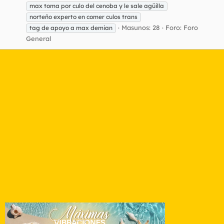
max toma por culo del cenoba y le sale agüilla
norteño experto en comer culos trans
Masunos: 28
Foro:
Foro
tag de apoyo a max demian
General