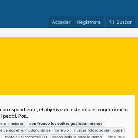
Acceder
Regístrate
Buscar
orrespondiente, el objetivo de este año es coger ritmillo
pedal. Por...
 eran mejores
con
franco
las
ebikes
gastaban
menos
os vemos en el mcdonalds del mortirolo
nueces tolosabo cum laude
Masunos:
tonto nivel cocreta2000
zenon jaskula hace la goma