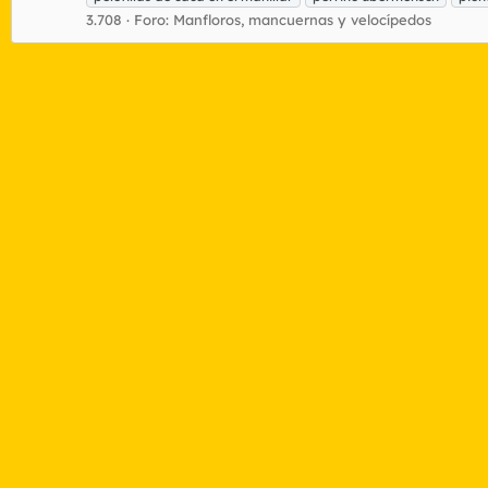
3.708
Foro:
Manfloros, mancuernas y velocípedos