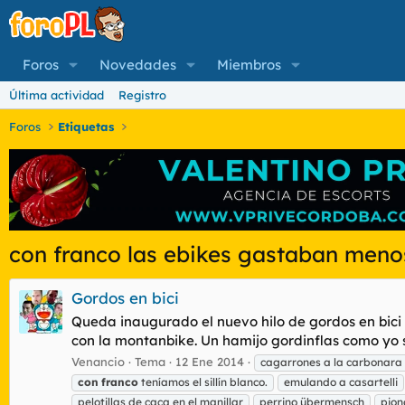
Foros
Novedades
Miembros
Última actividad
Registro
Foros
Etiquetas
con franco las ebikes gastaban meno
Gordos en bici
Queda inaugurado el nuevo hilo de gordos en bici p
con la montanbike. Un hamijo gordinflas como yo s
Venancio
Tema
12 Ene 2014
cagarrones a la carbonara
con
franco
teníamos el sillín blanco.
emulando a casartelli
pelotillas de caca en el manillar
perrino übermensch
pion