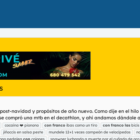
s
ost-navidad y propósitos de año nuevo. Como dije en el hilo c
e compró una mtb en el decathlon, y ahí andamos dándole al 
cocaína ❤️ pionono
con
franco
ibas como un tiro
con
franco
las
bicis
jiñoccis en salsa peste
mundele 12+1 veces campeón de velocípedos
n
ono pedalea
con
cojones
spawner luchando a muerte por el cuñado de oro