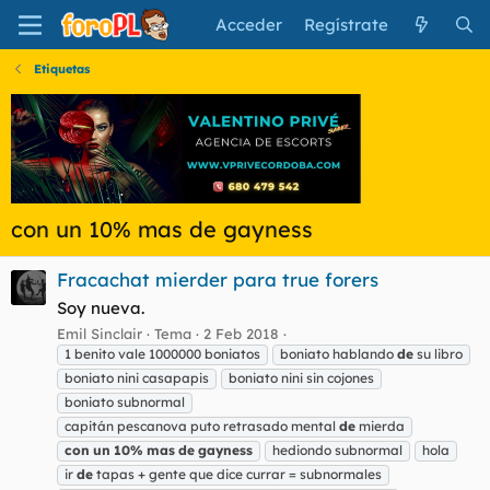
Acceder
Regístrate
Etiquetas
con un 10% mas de gayness
Fracachat mierder para true forers
Soy nueva.
Emil Sinclair
Tema
2 Feb 2018
1 benito vale 1000000 boniatos
boniato hablando
de
su libro
boniato nini casapapis
boniato nini sin cojones
boniato subnormal
capitán pescanova puto retrasado mental
de
mierda
con
un
10%
mas
de
gayness
hediondo subnormal
hola
ir
de
tapas + gente que dice currar = subnormales