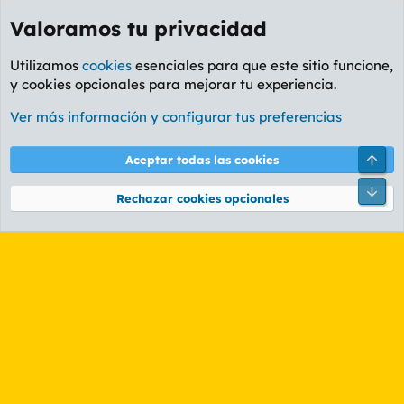
Valoramos tu privacidad
Utilizamos
cookies
esenciales para que este sitio funcione,
y cookies opcionales para mejorar tu experiencia.
Etiquetas
Ver más información y configurar tus preferencias
Cookies
PL OLDSTYLE AMARILLO
Cambiar fuente
Español (ES)
Arri
Aceptar todas las cookies
Contáctanos
Términos y reglas
Política de privacidad
Ayuda
R
Pie
S
Rechazar cookies opcionales
S
®
Community platform by XenForo
© 2010-2026 XenForo Ltd.