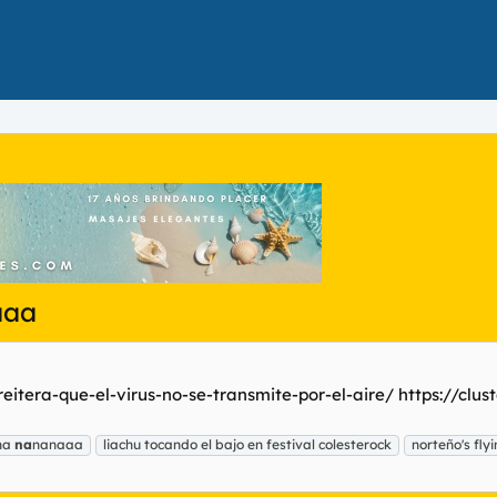
aaa
itera-que-el-virus-no-se-transmite-por-el-aire/ https://cl
na
na
nanaaa
liachu tocando el bajo en festival colesterock
norteño's fly