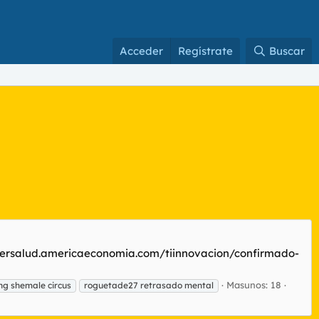
Acceder
Regístrate
Buscar
ustersalud.americaeconomia.com/tiinnovacion/confirmado-
Masunos: 18
ing shemale circus
roguetade27 retrasado mental