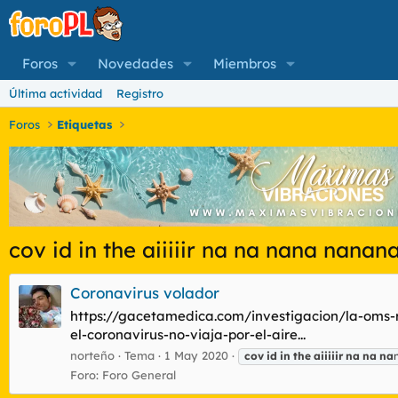
Foros
Novedades
Miembros
Última actividad
Registro
Foros
Etiquetas
cov id in the aiiiiir na na nana nanan
Coronavirus volador
https://gacetamedica.com/investigacion/la-oms-re
el-coronavirus-no-viaja-por-el-aire...
norteño
Tema
1 May 2020
cov
id
in
the
aiiiiir
na
na
na
Foro:
Foro General