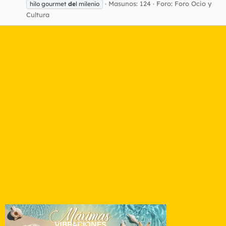
Masunos: 124
Foro:
Foro Ocio y
hilo gourmet
de
l milenio
Cultura