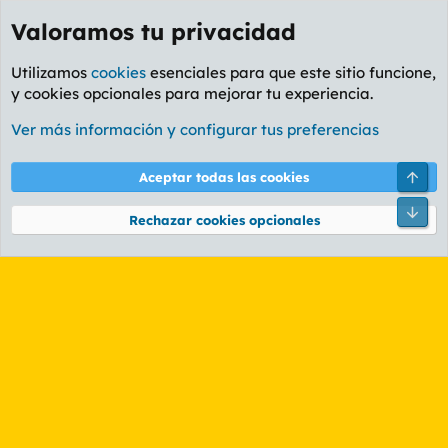
Valoramos tu privacidad
Utilizamos
cookies
esenciales para que este sitio funcione,
y cookies opcionales para mejorar tu experiencia.
Etiquetas
Ver más información y configurar tus preferencias
Cookies
PL OLDSTYLE AMARILLO
Cambiar fuente
Español (ES)
Arri
Aceptar todas las cookies
Contáctanos
Términos y reglas
Política de privacidad
Ayuda
R
Pie
S
Rechazar cookies opcionales
S
®
Community platform by XenForo
© 2010-2026 XenForo Ltd.