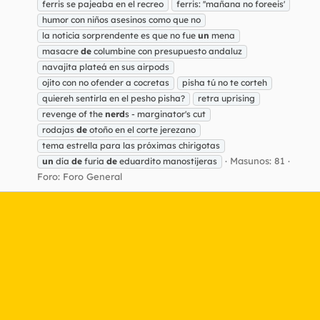
ferris se pajeaba en el recreo
ferris: ''mañana no foreeis'
humor con niños asesinos como que no
la noticia sorprendente es que no fue
un
mena
masacre
de
columbine con presupuesto andaluz
navajita plateá en sus airpods
ojito con no ofender a cocretas
pisha tú no te corteh
quiereh sentirla en el pesho pisha?
retra uprising
revenge of the
nerd
s - marginator's cut
rodajas
de
otoño en el corte jerezano
tema estrella para las próximas chirigotas
Masunos: 81
un
día
de
furia
de
eduardito manostijeras
Foro:
Foro General