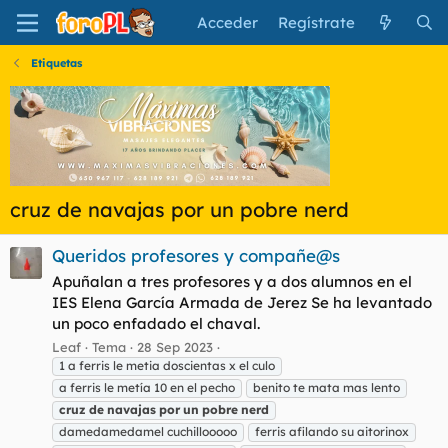
Acceder
Regístrate
Etiquetas
cruz de navajas por un pobre nerd
Queridos profesores y compañe@s
Apuñalan a tres profesores y a dos alumnos en el
IES Elena García Armada de Jerez Se ha levantado
un poco enfadado el chaval.
Leaf
Tema
28 Sep 2023
1 a ferris le metia doscientas x el culo
a ferris le metía 10 en el pecho
benito te mata mas lento
cruz
de
navajas
por
un
pobre
nerd
damedamedamel cuchillooooo
ferris afilando su aitorinox