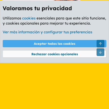
Valoramos tu privacidad
Utilizamos
cookies
esenciales para que este sitio funcione,
y cookies opcionales para mejorar tu experiencia.
Etiquetas
Ver más información y configurar tus preferencias
Cookies
PL OLDSTYLE AMARILLO
Cambiar fuente
Español (ES)
Arri
Aceptar todas las cookies
Contáctanos
Términos y reglas
Política de privacidad
Ayuda
R
Pie
S
Rechazar cookies opcionales
S
®
Community platform by XenForo
© 2010-2026 XenForo Ltd.