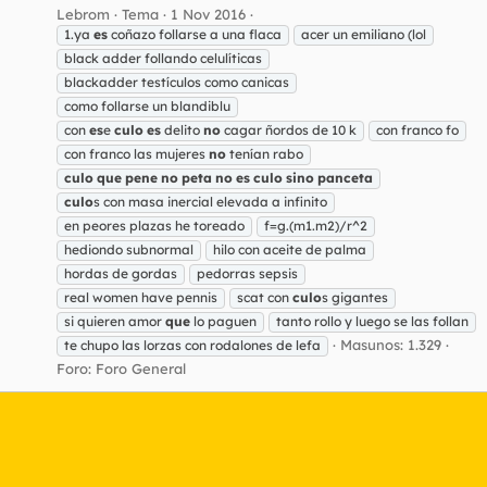
Lebrom
Tema
1 Nov 2016
1.ya
es
coñazo follarse a una flaca
acer un emiliano (lol
black adder follando celulíticas
blackadder testículos como canicas
como follarse un blandiblu
con
es
e
culo
es
delito
no
cagar ñordos de 10 k
con franco fo
con franco las mujeres
no
tenían rabo
culo
que
pene
no
peta
no
es
culo
sino
panceta
culo
s con masa inercial elevada a infinito
en peores plazas he toreado
f=g.(m1.m2)/r^2
hediondo subnormal
hilo con aceite de palma
hordas de gordas
pedorras sepsis
real women have pennis
scat con
culo
s gigantes
si quieren amor
que
lo paguen
tanto rollo y luego se las follan
Masunos: 1.329
te chupo las lorzas con rodalones de lefa
Foro:
Foro General