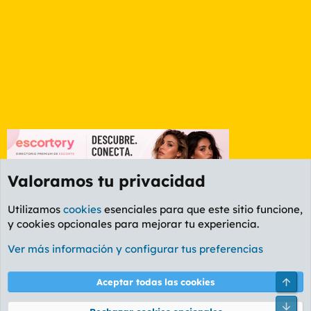
Valoramos tu privacidad
Utilizamos
cookies
esenciales para que este sitio funcione,
y cookies opcionales para mejorar tu experiencia.
Etiquetas
Ver más información y configurar tus preferencias
Cookies
PL OLDSTYLE AMARILLO
Cambiar fuente
Español (ES)
Arri
Aceptar todas las cookies
Contáctanos
Términos y reglas
Política de privacidad
Ayuda
R
Pie
S