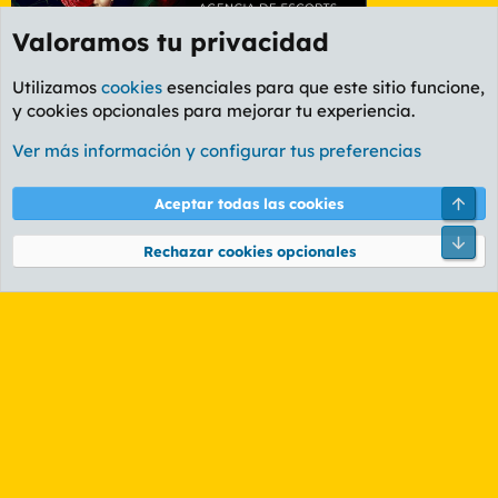
Valoramos tu privacidad
Utilizamos
cookies
esenciales para que este sitio funcione,
y cookies opcionales para mejorar tu experiencia.
Etiquetas
Ver más información y configurar tus preferencias
Cookies
PL OLDSTYLE AMARILLO
Cambiar fuente
Español (ES)
Arri
Aceptar todas las cookies
Contáctanos
Términos y reglas
Política de privacidad
Ayuda
R
Pie
S
Rechazar cookies opcionales
S
®
Community platform by XenForo
© 2010-2026 XenForo Ltd.