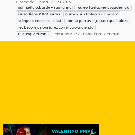
Cimmerio
Tema
6 Oct 2019
bstt judío cobarde y subnormal
curro
fantasma bocachancla
curro
tiene
2.001
euros
curro
y sus trolacas de paleto
lo importante es la salud
mama pan ay hija puta que balazo
recibecollejas boniatez con el culo ardiendo
Masunos: 152
Foro:
Foro General
tu quoque filimbi?