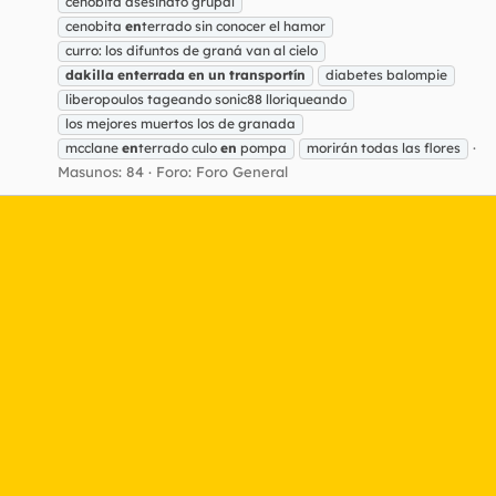
cenobita asesinato grupal
cenobita
en
terrado sin conocer el hamor
curro: los difuntos de graná van al cielo
dakilla
enterrada
en
un
transportín
diabetes balompie
liberopoulos tageando sonic88 lloriqueando
los mejores muertos los de granada
mcclane
en
terrado culo
en
pompa
morirán todas las flores
Masunos: 84
Foro:
Foro General