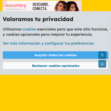
Valoramos tu privacidad
Utilizamos
cookies
esenciales para que este sitio funcione,
y cookies opcionales para mejorar tu experiencia.
Etiquetas
Ver más información y configurar tus preferencias
Cookies
PL OLDSTYLE AMARILLO
Cambiar fuente
Español (ES)
Arri
Aceptar todas las cookies
Contáctanos
Términos y reglas
Política de privacidad
Ayuda
R
Pie
S
Rechazar cookies opcionales
S
®
Community platform by XenForo
© 2010-2026 XenForo Ltd.