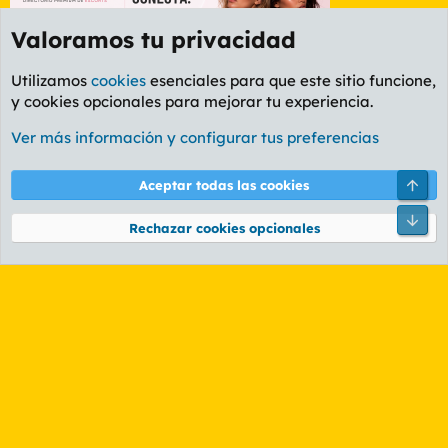
Valoramos tu privacidad
Utilizamos
cookies
esenciales para que este sitio funcione,
y cookies opcionales para mejorar tu experiencia.
Etiquetas
Ver más información y configurar tus preferencias
Cookies
PL OLDSTYLE AMARILLO
Cambiar fuente
Español (ES)
Arri
Aceptar todas las cookies
Contáctanos
Términos y reglas
Política de privacidad
Ayuda
R
Pie
S
Rechazar cookies opcionales
S
®
Community platform by XenForo
© 2010-2026 XenForo Ltd.