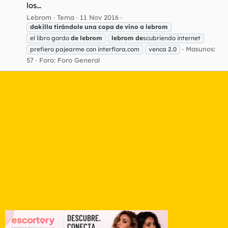
los...
Lebrom
Tema
11 Nov 2016
dakilla
tirándole
una
copa
de
vino
a
lebrom
el libro gordo
de
lebrom
lebrom
de
scubriendo internet
Masunos:
prefiero pajearme con interflora.com
venca 2.0
57
Foro:
Foro General