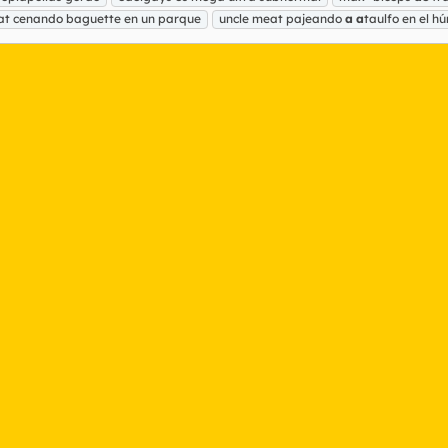
at cenando baguette en un parque
uncle meat pajeando
a
a
taulfo en el 