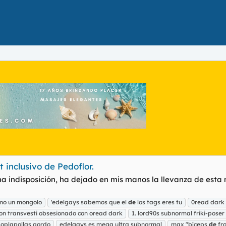
s
t inclusivo de Pedoflor.
na indisposición, ha dejado en mis manos la llevanza de esta 
omo un mongolo
'edelgays sabemos que el
de
los tags eres tu
0read dark
on transvesti obsesionado con oread dark
1. lord90s subnormal friki-poser
soplapollas gordo
edelgays es mega ultra subnormal
max "bíceps
de
fr