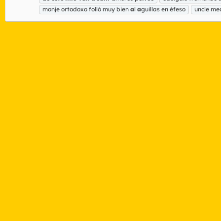
monje ortodoxo folló muy bien
a
l
a
guillas en éfeso
uncle me