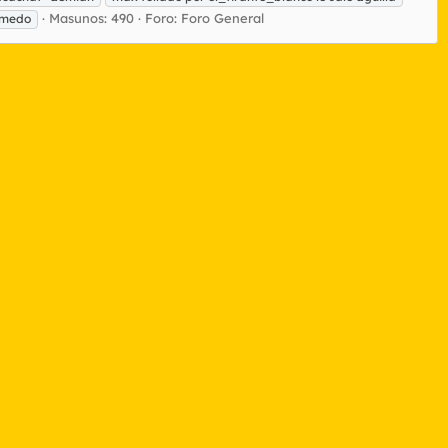
Masunos: 490
Foro:
Foro General
húmedo