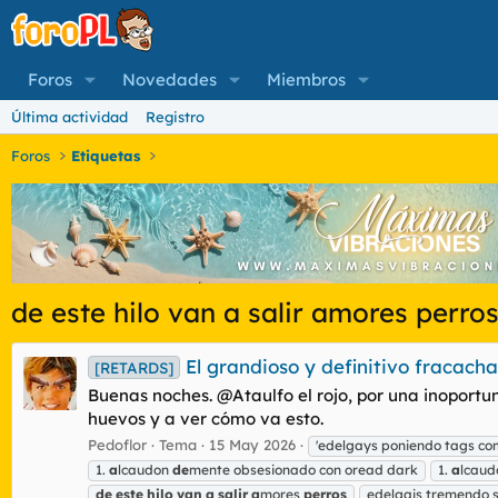
Foros
Novedades
Miembros
Última actividad
Registro
Foros
Etiquetas
de este hilo van a salir amores perro
El grandioso y definitivo fracacha
[RETARDS]
Buenas noches. @Ataulfo el rojo, por una inoportu
huevos y a ver cómo va esto.
Pedoflor
Tema
15 May 2026
'edelgays poniendo tags c
1.
a
lcaudon
de
mente obsesionado con oread dark
1.
a
lcaud
de
este
hilo
van
a
salir
a
mores
perros
edelgais tremendo 