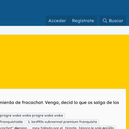
Acceder
Regístrate
Buscar
mierda de fracachat. Venga, decid lo que os salga de los
 progre woke woke progre woke woke
 franquistoide
1. lord90s subnormal premium franquista
acachat"
de
mian
max follado por el_tirante_blanco le sale
a
güilla