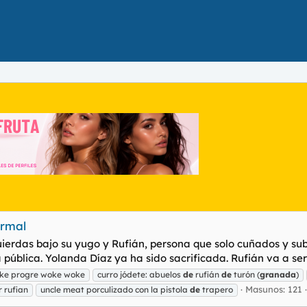
ormal
zquierdas bajo su yugo y Rufián, persona que solo cuñados y 
pública. Yolanda Díaz ya ha sido sacrificada. Rufián va a ser e
ke progre woke woke
curro jódete: abuelos
de
rufián
de
turón (
granada
)
Masunos: 121
 rufian
uncle meat porculizado con la pistola
de
trapero