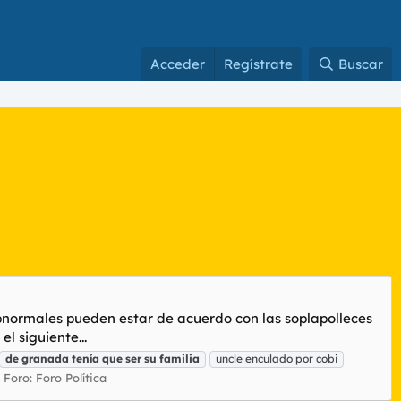
Acceder
Regístrate
Buscar
subnormales pueden estar de acuerdo con las soplapolleces
l siguiente...
de
granada
tenía
que
ser
su
familia
uncle enculado por cobi
Foro:
Foro Política