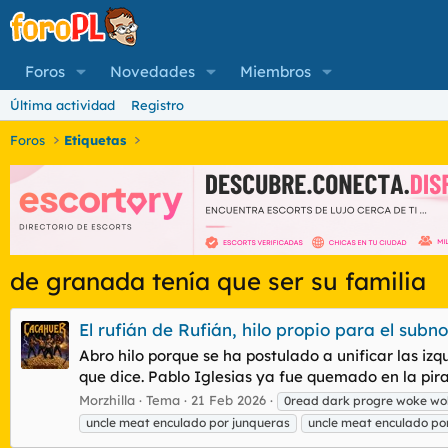
Foros
Novedades
Miembros
Última actividad
Registro
Foros
Etiquetas
de granada tenía que ser su familia
El rufián de Rufián, hilo propio para el subn
Abro hilo porque se ha postulado a unificar las i
que dice. Pablo Iglesias ya fue quemado en la pira 
Morzhilla
Tema
21 Feb 2026
0read dark progre woke wo
uncle meat enculado por junqueras
uncle meat enculado por