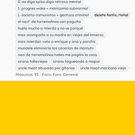
0. no diga spizo diga retraso mental
1. progres woke = manicomio subnormal
1. sociata-comunistas = gentuza criminal
delete
ferris:
/
total
el nazi" de torremolinos con paguita
huelo mucho a mierda y no se porqué
max acompaña a su madre en viajes del imserso
max mierdan vota a enrique y ana y parchís
mundele eliminaria las cacerias de mamuts
nazi de torremolinos:todes me pagáis la coca
sirano follaviejas
sirano tagueando a mopor
uncle meat abusado por gitanos
uncle meat maricona vieja
Masunos: 93
Foro:
Foro General