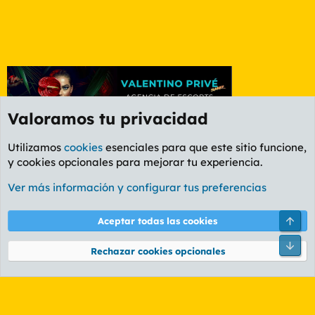
Valoramos tu privacidad
Utilizamos
cookies
esenciales para que este sitio funcione,
y cookies opcionales para mejorar tu experiencia.
Etiquetas
Ver más información y configurar tus preferencias
Cookies
PL OLDSTYLE AMARILLO
Cambiar fuente
Español (ES)
Arri
Aceptar todas las cookies
Contáctanos
Términos y reglas
Política de privacidad
Ayuda
R
Pie
S
Rechazar cookies opcionales
S
®
Community platform by XenForo
© 2010-2026 XenForo Ltd.