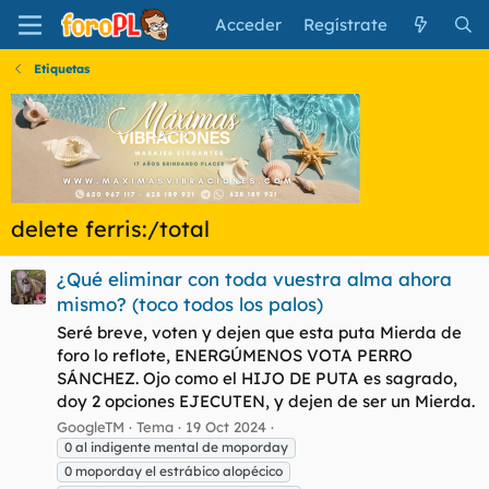
Acceder
Regístrate
Etiquetas
delete ferris:/total
¿Qué eliminar con toda vuestra alma ahora
mismo? (toco todos los palos)
Seré breve, voten y dejen que esta puta Mierda de
foro lo reflote, ENERGÚMENOS VOTA PERRO
SÁNCHEZ. Ojo como el HIJO DE PUTA es sagrado,
doy 2 opciones EJECUTEN, y dejen de ser un Mierda.
GoogleTM
Tema
19 Oct 2024
0 al indigente mental de moporday
0 moporday el estrábico alopécico