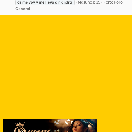
Masunos: 15
Foro:
Foro
di
'me
voy
y
me
llevo
a
niandra'
General