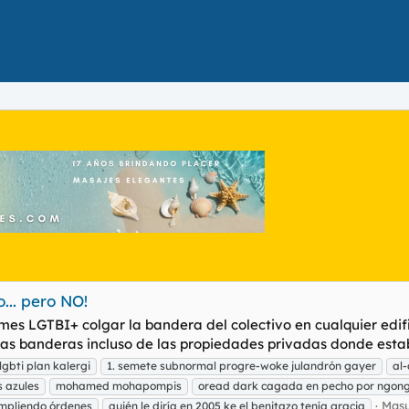
.. pero NO!
mes LGTBI+ colgar la bandera del colectivo en cualquier edif
chas banderas incluso de las propiedades privadas donde esta
gbti plan kalergi
1. semete subnormal progre-woke julandrón gayer
al
s azules
mohamed mohapompis
oread dark cagada en pecho por ngo
Masu
umpliendo órdenes
quién le diría en 2005 ke el benitazo tenía gracia