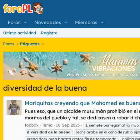
Foros
Novedades
Miembros
Última actividad
Registro
Foros
Etiquetas
diversidad de la buena
Mariquitas creyendo que Mohamed es bueno.
Pues eso, que un alcalde musulmán prohibió en el 
moritos del pueblo y tal, se dedicasen a robar di
topbox
Tema
18 Sep 2023
1. semete borregomatrix nwo l
diversidad
de
la
buena
leche arabe en el coño
de
rubia ojo
oread dark puta barata restos fin
de
temporada
policia c