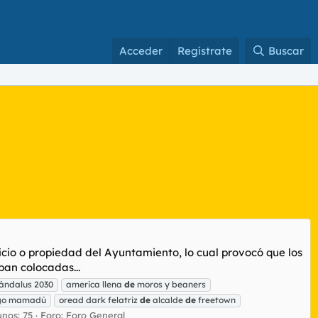
Acceder
Regístrate
Buscar
icio o propiedad del Ayuntamiento, lo cual provocó que los
ban colocadas...
-ándalus 2030
america llena
de
moros y beaners
ngo mamadú
oread dark felatriz
de
alcalde
de
freetown
nos: 75
Foro:
Foro General