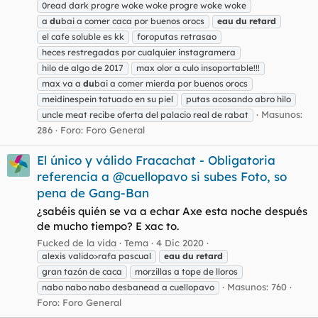
0read dark progre woke woke progre woke woke
a
du
bai a comer caca por buenos orocs
eau
du
retard
el cafe soluble es kk
foroputas retrasao
heces restregadas por cualquier instagramera
hilo de algo de 2017
max olor a culo insoportable!!!
max va a
du
bai a comer mierda por buenos orocs
meidinespein tatuado en su piel
putas acosando abro hilo
Masunos:
uncle meat recibe oferta del palacio real de rabat
286
Foro:
Foro General
El único y válido Fracachat - Obligatoria
referencia a @cuellopavo si subes Foto, so
pena de Gang-Ban
¿sabéis quién se va a echar Axe esta noche después
de mucho tiempo? E xac to.
Fucked de la vida
Tema
4 Dic 2020
alexis valido>rafa pascual
eau
du
retard
gran tazón de caca
morzillas a tope de lloros
Masunos: 760
nabo nabo nabo desbanead a cuellopavo
Foro:
Foro General