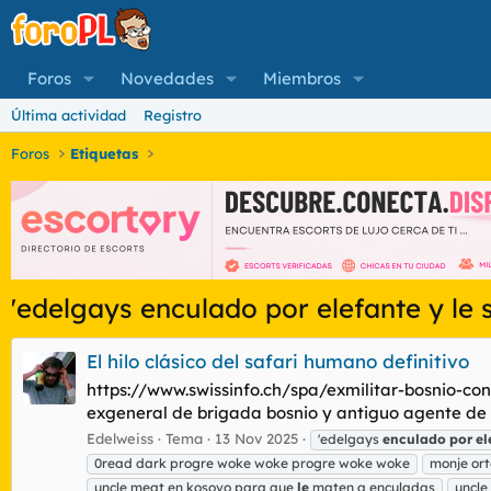
Foros
Novedades
Miembros
Última actividad
Registro
Foros
Etiquetas
'edelgays enculado por elefante y le s
El hilo clásico del safari humano definitivo
https://www.swissinfo.ch/spa/exmilitar-bosnio-c
exgeneral de brigada bosnio y antiguo agente de i
Edelweiss
Tema
13 Nov 2025
'edelgays
enculado
por
el
0read dark progre woke woke progre woke woke
monje or
uncle meat en kosovo para que
le
maten a enculadas
uncle