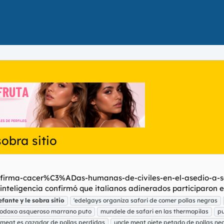
obra sitio
onfirma-cacer%C3%ADas-humanas-de-civiles-en-el-asedio-a-sa
nteligencia confirmó que italianos adinerados participaron e
efante
y
le
sobra
sitio
'edelgays organiza safari de comer pollas negras
todoxo asqueroso marrano puto
mundele de safari en las thermopilas
pu
 meat es cazador de pollas perdidas
uncle meat ojete petado de pollas ne