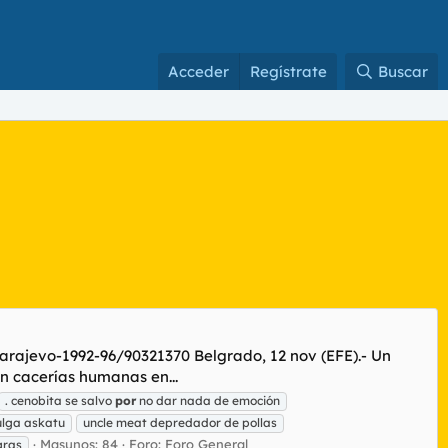
Acceder
Regístrate
Buscar
rajevo-1992-96/90321370 Belgrado, 12 nov (EFE).- Un
n cacerías humanas en...
. cenobita se salvo
por
no dar nada de emoción
lga askatu
uncle meat depredador de pollas
Masunos: 84
Foro:
Foro General
gras