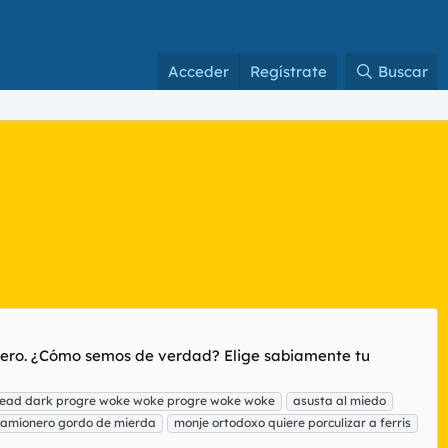
Acceder
Regístrate
Buscar
forero. ¿Cómo semos de verdad? Elige sabiamente tu
read dark progre woke woke progre woke woke
asusta al miedo
camionero gordo de mierda
monje ortodoxo quiere porculizar a ferris