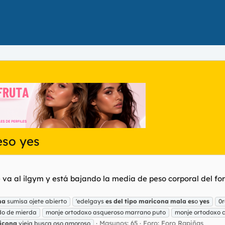
eso yes
e va al ilgym y está bajando la media de peso corporal del 
na
sumisa ojete abierto
'edelgays
es
del
tipo
maricona
mala
es
o
yes
0
rdo de mierda
monje ortodoxo asqueroso marrano puto
monje ortodoxo 
Masunos: 65
Foro:
Foro Rapiñas
icona
vieja busca oso amoroso