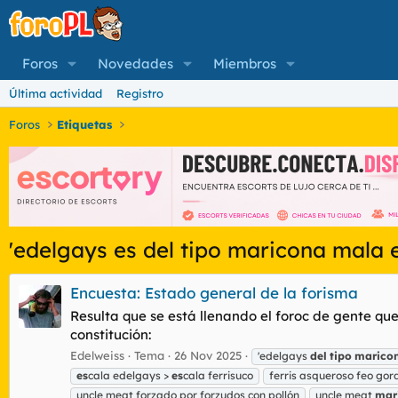
Foros
Novedades
Miembros
Última actividad
Registro
Foros
Etiquetas
'edelgays es del tipo maricona mala 
Encuesta: Estado general de la forisma
Resulta que se está llenando el foroc de gente qu
constitución:
Edelweiss
Tema
26 Nov 2025
'edelgays
del
tipo
marico
es
cala edelgays >
es
cala ferrisuco
ferris asqueroso feo go
uncle meat forzado por forzudos con pollón
uncle meat
mar