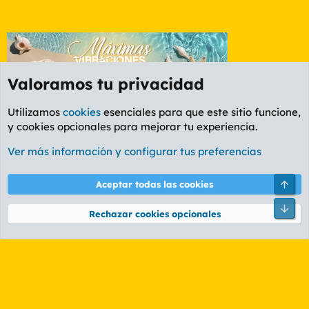
Valoramos tu privacidad
Utilizamos
cookies
esenciales para que este sitio funcione,
y cookies opcionales para mejorar tu experiencia.
Etiquetas
Ver más información y configurar tus preferencias
Cookies
PL OLDSTYLE AMARILLO
Cambiar fuente
Español (ES)
Arri
Aceptar todas las cookies
Contáctanos
Términos y reglas
Política de privacidad
Ayuda
R
Pie
S
Rechazar cookies opcionales
S
®
Community platform by XenForo
© 2010-2026 XenForo Ltd.