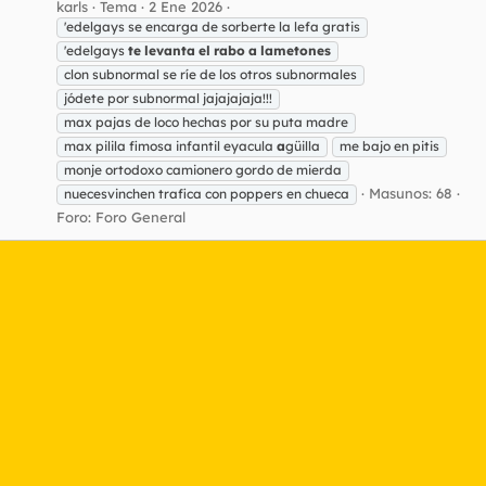
karls
Tema
2 Ene 2026
'edelgays se encarga de sorberte la lefa gratis
'edelgays
te
levanta
el
rabo
a
lametones
clon subnormal se ríe de los otros subnormales
jódete por subnormal jajajajaja!!!
max pajas de loco hechas por su puta madre
max pilila fimosa infantil eyacula
a
güilla
me bajo en pitis
monje ortodoxo camionero gordo de mierda
Masunos: 68
nuecesvinchen trafica con poppers en chueca
Foro:
Foro General