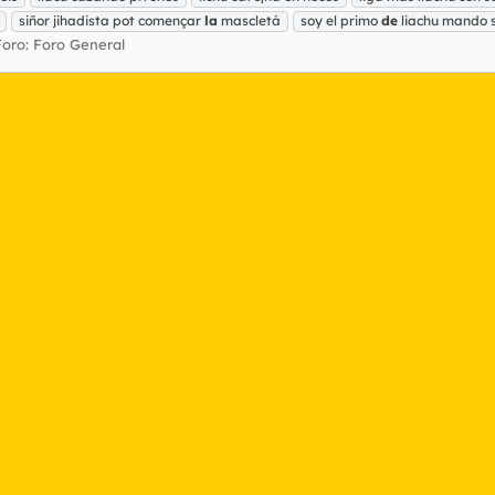
siñor jihadista pot començar
la
mascletá
soy el primo
de
liachu mando 
Foro:
Foro General