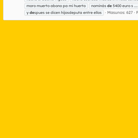
moro muerto abono pa mi huerto
nominás
de
5400 euro s ....
Masunos: 627
y
de
spues se dicen hijosdeputa entre ellos