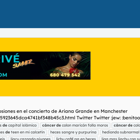
losiones en el concierto de Ariana Grande en Manchester
923645dca4741bf348b45c3.html Twitter Twitter :jew: :benitoo
os
de
capital islámico
cáncer
de
colon maricón folla moros
cáncer
de
colo
ces
de
teen en mi calcetín
heces sangre y purpurina
hediondo subnormal
eis
liacu cazando pívones
lichu caf€¡na en heces
liga mas liachu con 