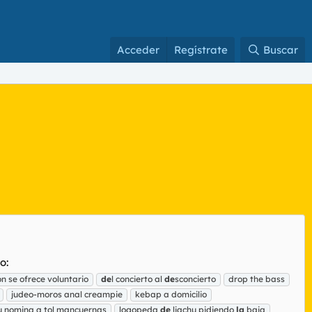
Acceder
Regístrate
Buscar
o:
n se ofrece voluntario
de
l concierto al
de
sconcierto
drop the bass
judeo-moros anal creampie
kebap a domicilio
su nomina q tol mancuernas
logopeda
de
liachu pidiendo
la
baja