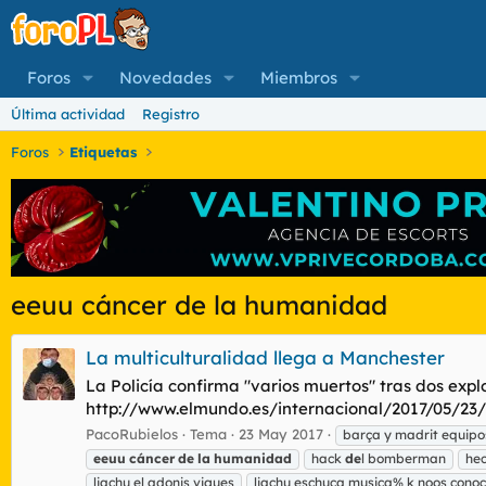
Foros
Novedades
Miembros
Última actividad
Registro
Foros
Etiquetas
eeuu cáncer de la humanidad
La multiculturalidad llega a Manchester
La Policía confirma "varios muertos" tras dos exp
http://www.elmundo.es/internacional/2017/05/23/5
PacoRubielos
Tema
23 May 2017
barça y madrit equip
eeuu
cáncer
de
la
humanidad
hack
de
l bomberman
he
liachu el adonis vigues
liachu eschuca musica% k noos conoc