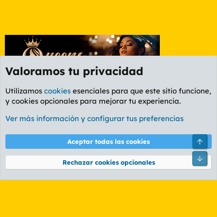
Valoramos tu privacidad
Utilizamos
cookies
esenciales para que este sitio funcione,
y cookies opcionales para mejorar tu experiencia.
Etiquetas
Ver más información y configurar tus preferencias
Cookies
PL OLDSTYLE AMARILLO
Cambiar fuente
Español (ES)
Arri
Aceptar todas las cookies
Contáctanos
Términos y reglas
Política de privacidad
Ayuda
R
Pie
S
Rechazar cookies opcionales
S
®
Community platform by XenForo
© 2010-2026 XenForo Ltd.