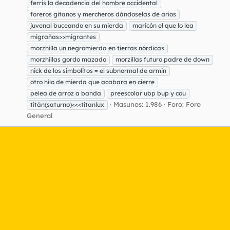
ferris la decadencia del hombre occidental
foreros gitanos y mercheros dándoselas de arios
juvenal buceando en su mierda
maricón el que lo lea
migrañas>>migrantes
morzhilla un negromierda en tierras nórdicas
morzhillas gordo mazado
morzillas futuro padre de down
nick de los simbolitos = el subnormal de armin
otro hilo de mierda que acabara en cierre
pelea de arroz a banda
preescolar ubp bup y cou
Masunos: 1.986
Foro:
Foro
titán(saturno)<<<titanlux
General