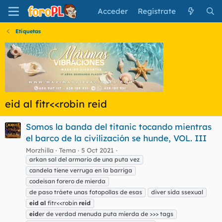
Acceder
Regístrate
Etiquetas
eid al fitr<<robin reid
Somos la banda del titanic tocando mientras
el barco de la civilización se hunde, VOL. III
Morzhilla
Tema
5 Oct 2021
arkan sal del armario de una puta vez
candela tiene verruga en la barriga
codeisan forero de mierda
de paso tráete unas fotopollas de esas
diver sida ssexual
eid
al
fitr<<robin
reid
eid
er de verdad menuda puta mierda de >>> tags