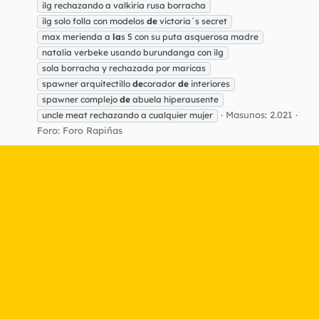
ilg rechazando a valkiria rusa borracha
ilg solo folla con modelos
de
victoria´s secret
max merienda a
la
s 5 con su puta asquerosa madre
natalia verbeke usando burundanga con ilg
sola borracha y rechazada por maricas
spawner arquitectillo
de
corador
de
interiores
spawner complejo
de
abuela hiperausente
Masunos: 2.021
uncle meat rechazando a cualquier mujer
Foro:
Foro Rapiñas