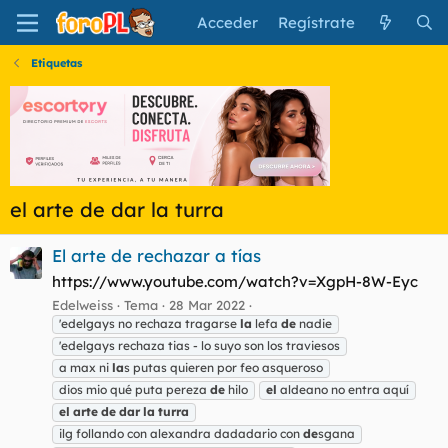
Acceder
Regístrate
Etiquetas
el arte de dar la turra
El arte de rechazar a tías
https://www.youtube.com/watch?v=XgpH-8W-Eyc
Edelweiss
Tema
28 Mar 2022
'edelgays no rechaza tragarse
la
lefa
de
nadie
'edelgays rechaza tias - lo suyo son los traviesos
a max ni
la
s putas quieren por feo asqueroso
dios mio qué puta pereza
de
hilo
el
aldeano no entra aquí
el
arte
de
dar
la
turra
ilg follando con alexandra dadadario con
de
sgana