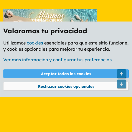
Valoramos tu privacidad
Utilizamos
cookies
esenciales para que este sitio funcione,
y cookies opcionales para mejorar tu experiencia.
Etiquetas
Ver más información y configurar tus preferencias
Cookies
PL OLDSTYLE AMARILLO
Cambiar fuente
Español (ES)
Arri
Aceptar todas las cookies
Contáctanos
Términos y reglas
Política de privacidad
Ayuda
R
Pie
S
Rechazar cookies opcionales
S
®
Community platform by XenForo
© 2010-2026 XenForo Ltd.