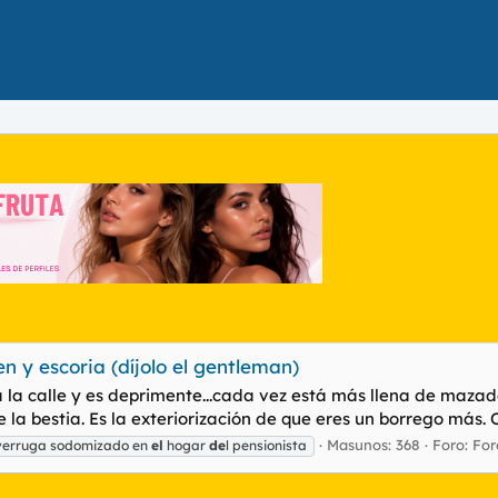
y escoria (díjolo el gentleman)
 la calle y es deprimente...cada vez está más llena de mazado
 la bestia. Es la exteriorización de que eres un borrego más. O
Masunos: 368
Foro:
For
verruga sodomizado en
el
hogar
de
l pensionista