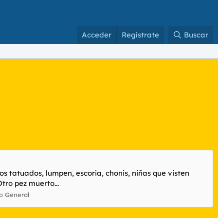
Acceder
Regístrate
Buscar
s tatuados, lumpen, escoria, chonis, niñas que visten
tro pez muerto...
o General