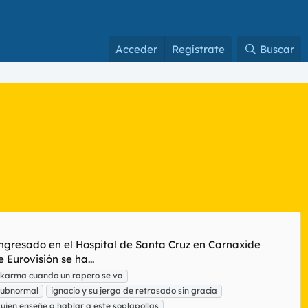
Acceder
Regístrate
Buscar
ingresado en el Hospital de Santa Cruz en Carnaxide
Eurovisión se ha...
karma cuando un rapero se va
subnormal
ignacio y su jerga de retrasado sin gracia
uien enseñe a hablar a este soplapollas