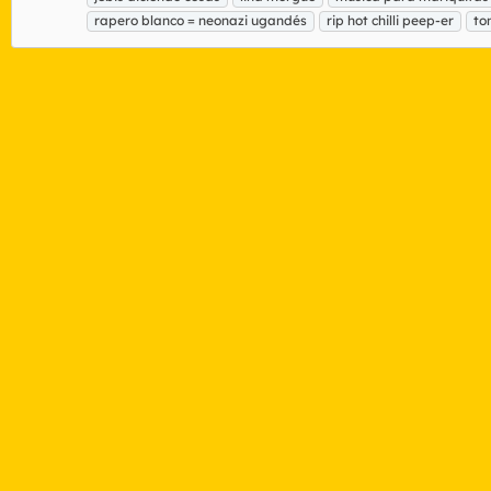
rapero blanco = neonazi ugandés
rip hot chilli peep-er
to