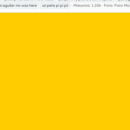
Masunos: 1.106
Foro:
Foro Mú
ni aguilar mc was here
un peta pi pi pii