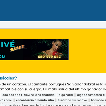
usicales✞
e de un corazón. El cantante portugués Salvador Sobral está 
ompatible con su cuerpo. La mala salud del último ganador de 
ado ado ado
el
flow se le ha acabado
algo haría
algo se compensa
el
 was here
el
consorcio
pillando
sitio
funeraria cuellopavo
hediondo 
paco pil os sobrevive a todos
paquirrin y pocholo son mejores
que alg