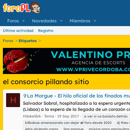
Foros
Novedades
Miembros
Última actividad
Registro
Foros
Etiquetas
el consorcio pillando sitio
✞La Morgue - El hilo oficial de los finados m
H
Salvador Sobral, hospitalizado a la espera urgent
(Lisboa) a la espera de la llegada de un corazón c
Häskelärk
Tema
19 Sep 2017
a ver si va boniato detrás
bilbokoa amenazando con dejar
el
foro desde 2010
dj theo
jebis diciendo cosas
lina morgue
música para mariquitas