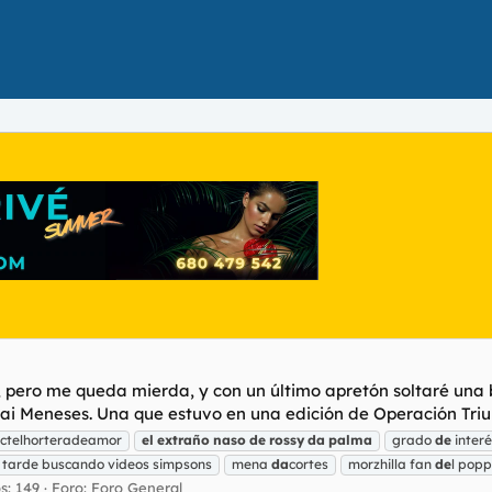
, pero me queda mierda, y con un último apretón soltaré una b
ai Meneses. Una que estuvo en una edición de Operación Triun
octelhorteradeamor
el
extraño
naso
de
rossy
da
palma
grado
de
interé
 tarde buscando videos simpsons
mena
da
cortes
morzhilla fan
de
l popp
s: 149
Foro:
Foro General