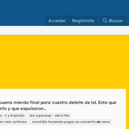
Acceder
Regístrate
Buscar
uena mierda final para vuestro deleite de lol. Esta que
fo y que expulsaron...
s: -1 y bajando
leo superpop - abro hilo
er rock satánico
morzhilla haciendo pogos en concierto
de
nena