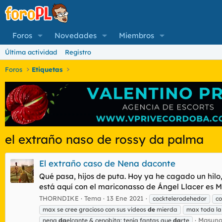
Foros
Novedades
Miembros
Última actividad
Registro
Foros
Etiquetas
el extraño naso de rossy da palma
El extraño caso de Nena daconte
Qué pasa, hijos de puta. Hoy ya he cagado un hilo
está aquí con el mariconasso de Ángel Llacer es M
THORNDIKE
Tema
13 Ene 2021
cocktelerodehedor
c
max se cree gracioso con sus videos
de
mierda
max toda la
Masuno
nena
da
elcante & cenobita: tenía fantas que
da
rte