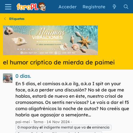
Acceder
Regístrate
Etiquetas
el humor críptico de mierda de paimei
0 días.
En 5 días, el camisas a.k.a ilg, a.k.a I spit on your
face, a.k.a perder una discusión? No sé de que me
hablas, estará de nuevo en éste, nuestro crisol de
cromosomas. Os sentís nerviosos? Le vais a dar el f5
como oligofrénicos la noche de autos? No creéis que
habría que agasajar a semejante...
pai-mei
Tema
14 Nov 2024
0 moporday
el
indigente mental que va
de
eminencia