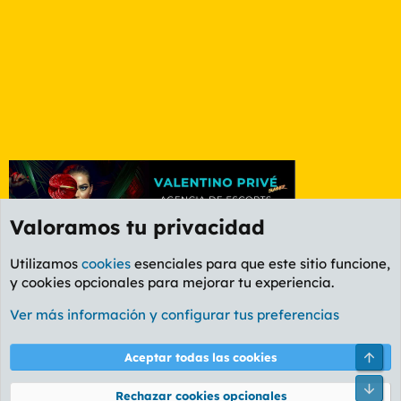
Valoramos tu privacidad
Utilizamos
cookies
esenciales para que este sitio funcione,
y cookies opcionales para mejorar tu experiencia.
Etiquetas
Ver más información y configurar tus preferencias
Cookies
PL OLDSTYLE AMARILLO
Cambiar fuente
Español (ES)
Arri
Aceptar todas las cookies
Contáctanos
Términos y reglas
Política de privacidad
Ayuda
R
Pie
S
Rechazar cookies opcionales