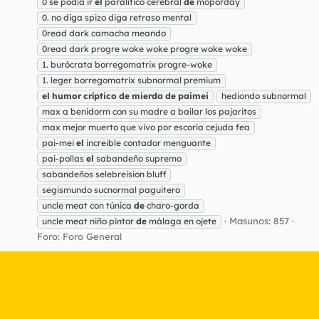
0 se podía ir
el
paralítico cerebral
de
moporday
0. no diga spizo diga retraso mental
0read dark camacha meando
0read dark progre woke woke progre woke woke
1. burócrata borregomatrix progre-woke
1. leger borregomatrix subnormal premium
el
humor
críptico
de
mierda
de
paimei
hediondo subnormal
max a benidorm con su madre a bailar los pajaritos
max mejor muerto que vivo por escoria cejuda fea
pai-mei
el
increible contador menguante
pai-pollas
el
sabandeño supremo
sabandeños selebreision bluff
segismundo sucnormal paguitero
uncle meat con túnica
de
charo-gorda
Masunos: 857
uncle meat niño pintor
de
málaga en ojete
Foro:
Foro General