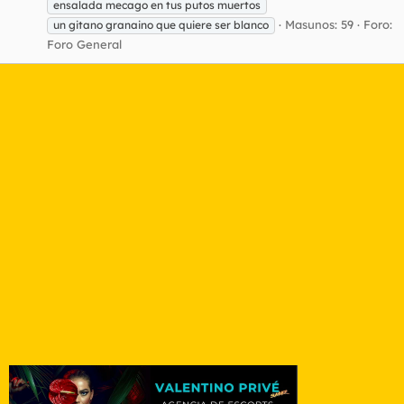
ensalada mecago en tus putos muertos
Masunos: 59
Foro:
un gitano granaino que quiere ser blanco
Foro General