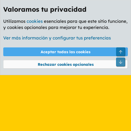
Valoramos tu privacidad
Utilizamos
cookies
esenciales para que este sitio funcione,
y cookies opcionales para mejorar tu experiencia.
Etiquetas
Ver más información y configurar tus preferencias
Cookies
PL OLDSTYLE AMARILLO
Cambiar fuente
Español (ES)
Arri
Aceptar todas las cookies
Contáctanos
Términos y reglas
Política de privacidad
Ayuda
R
Pie
S
Rechazar cookies opcionales
S
®
Community platform by XenForo
© 2010-2026 XenForo Ltd.