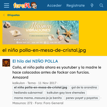
Acceder
Regístrate
Etiquetas
el niño polla-en-mesa-de-cristal.jpg
El hilo del NIÑO POLLA
Coño, el niño polla ahora es youtuber y la madre le
hace colacados antes de fockar con furcias.
Amazord
kalkulon
Tema
11 Nov 2017
el
niño
polla-en-mesa-de-cristal.jpg
gol de la arandina
hediondo subnormal
kalkulon gay love shemales
mama mama..masuno ja ja benito
penev poyet y poyatos
Masunos: 272
Foro:
Foro General