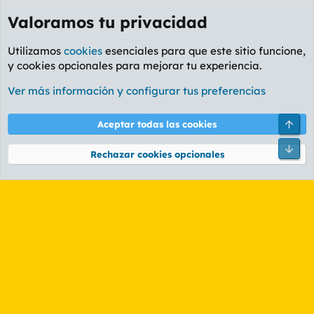
Valoramos tu privacidad
Utilizamos
cookies
esenciales para que este sitio funcione,
y cookies opcionales para mejorar tu experiencia.
Etiquetas
Ver más información y configurar tus preferencias
Cookies
PL OLDSTYLE AMARILLO
Cambiar fuente
Español (ES)
Arri
Aceptar todas las cookies
Contáctanos
Términos y reglas
Política de privacidad
Ayuda
R
Pie
S
Rechazar cookies opcionales
S
®
Community platform by XenForo
© 2010-2026 XenForo Ltd.